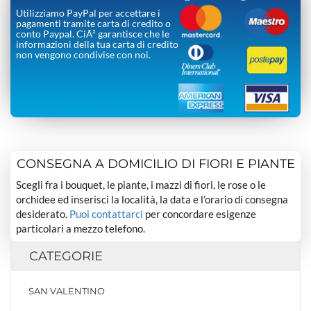
Utilizziamo PayPal per accettare i
pagamenti tramite carta di credito o
conto Paypal. CiÃ² garantisce che le
informazioni della tua carta di credito
non vengono condivise con noi.
CONSEGNA A DOMICILIO DI FIORI E PIANTE
Scegli fra i bouquet, le piante, i mazzi di fiori, le rose o le
orchidee ed inserisci la località, la data e l’orario di consegna
desiderato.
Puoi contattarci
per concordare esigenze
particolari a mezzo telefono.
CATEGORIE
SAN VALENTINO