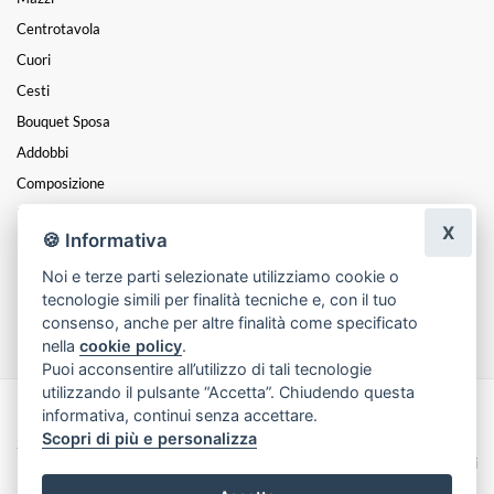
Centrotavola
Cuori
Cesti
Bouquet Sposa
Addobbi
Composizione
Bouquet
X
🍪 Informativa
Piante
Noi e terze parti selezionate utilizziamo cookie o
Rose
tecnologie simili per finalità tecniche e, con il tuo
Prodotti In Vendita
consenso, anche per altre finalità come specificato
nella
cookie policy
.
Puoi acconsentire all’utilizzo di tali tecnologie
utilizzando il pulsante “Accetta”. Chiudendo questa
informativa, continui senza accettare.
Made with
by
Infoser.it
-
Realizzazione Siti ecommerce per Fioristi
- ©
Scopri di più e personalizza
2026
Privacy Policy
Cookie Policy
Termini e Condizioni