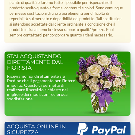
piante di qualità e faremo tutto il possibile per rispecchiare il
prodotto scelto quanto a forma, contenuti e colori. Sono comunque
permesse sostituzioni di uno o più elementi per difficoltà di
reperibilità sul mercato e deperibilità del prodotto. Tali sostituzioni
si intendono accettate dal cliente ordinante a condizione che il
prodotto offra almeno lo stesso rapporto qualità/prezzo. Puoi
sempre contattarci per concordare quanto ritieni necessario.
STAI ACQUISTANDO
DIRETTAMENTE DAL
FIORISTA
Riceviamo noi direttamente sia
l’ordine che il pagamento per l’intero
importo. Questo ci permette di
realizzare il servizio richiesto nel
migliore dei modi, con reciproca
soddisfazione.
ACQUISTA ONLINE IN
SICUREZZA