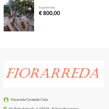
A partire da:
€ 800,00
Fiorarreda Carabella Catia
Via Porta Sabauda, 4, 03018 - Paliano (Frosinone)