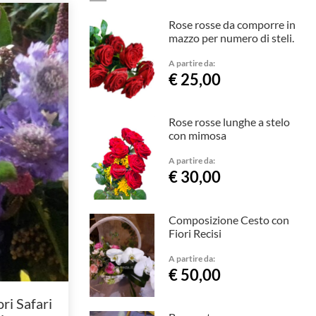
Rose rosse da comporre in
mazzo per numero di steli.
A partire da:
€ 25,00
Rose rosse lunghe a stelo
con mimosa
A partire da:
€ 30,00
Composizione Cesto con
Fiori Recisi
A partire da:
€ 50,00
ri Safari