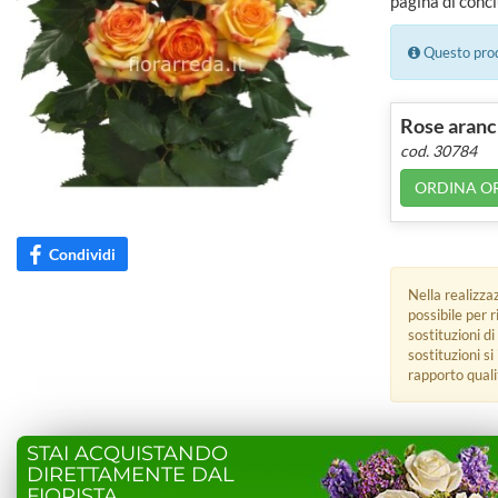
pagina di concl
Questo prodo
Rose aranc
cod. 30784
ORDINA O
Condividi
Nella realizza
possibile per 
sostituzioni di
sostituzioni s
rapporto quali
STAI ACQUISTANDO
DIRETTAMENTE DAL
FIORISTA