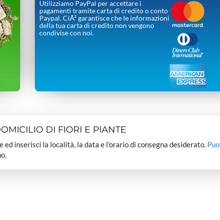
Utilizziamo PayPal per accettare i
pagamenti tramite carta di credito o conto
Paypal. CiÃ² garantisce che le informazioni
della tua carta di credito non vengono
condivise con noi.
MICILIO DI FIORI E PIANTE
dee ed inserisci la località, la data e l’orario di consegna desiderato.
Puo
o.