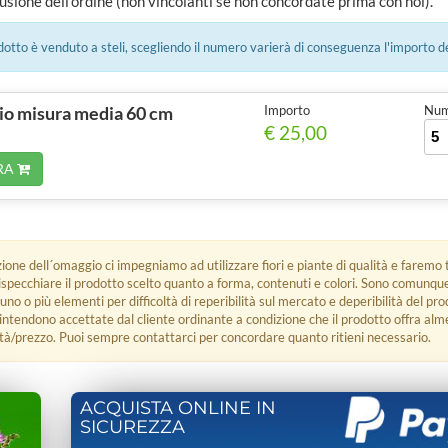
usione dell'ordine (non vincolanti se non concordate prima con noi).
tto è venduto a steli, scegliendo il numero varierà di conseguenza l'importo d
io misura media 60 cm
Importo
Num.
€ 25,00
RA
zione dell´omaggio ci impegniamo ad utilizzare fiori e piante di qualità e faremo t
rispecchiare il prodotto scelto quanto a forma, contenuti e colori. Sono comunq
 uno o più elementi per difficoltà di reperibilità sul mercato e deperibilità del pro
i intendono accettate dal cliente ordinante a condizione che il prodotto offra alm
tà/prezzo. Puoi sempre contattarci per concordare quanto ritieni necessario.
ACQUISTA ONLINE IN
SICUREZZA