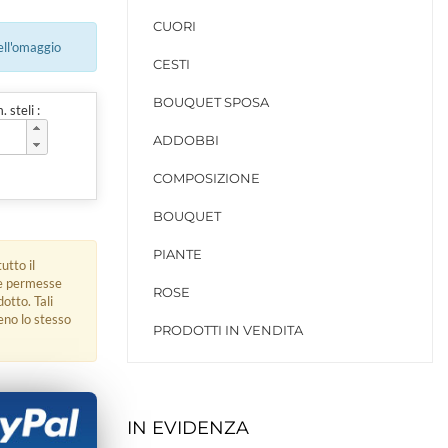
CUORI
ell'omaggio
CESTI
BOUQUET SPOSA
 steli :
ADDOBBI
COMPOSIZIONE
BOUQUET
PIANTE
utto il
ue permesse
ROSE
dotto. Tali
eno lo stesso
PRODOTTI IN VENDITA
IN EVIDENZA