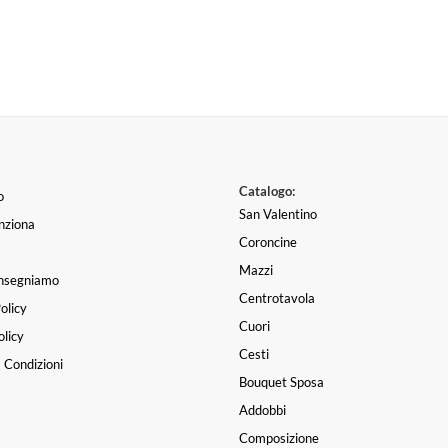
Catalogo:
o
San Valentino
nziona
Coroncine
Mazzi
nsegniamo
Centrotavola
olicy
Cuori
licy
Cesti
 Condizioni
Bouquet Sposa
Addobbi
Composizione