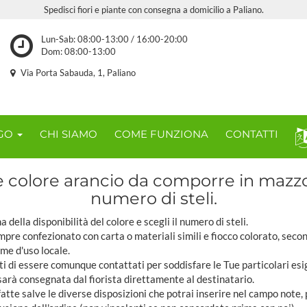
Spedisci fiori e piante con consegna a domicilio a Paliano.
Lun-Sab: 08:00-13:00 / 16:00-20:00
Dom: 08:00-13:00
Via Porta Sabauda, 1, Paliano
OGO
CHI SIAMO
COME FUNZIONA
CONTATTI
 colore arancio da comporre in mazz
numero di steli.
 della disponibilità del colore e scegli il numero di steli.
pre confezionato con carta o materiali simili e fiocco colorato, seco
ome d'uso locale.
ti di essere comunque contattati per soddisfare le Tue particolari esi
sarà consegnata dal fiorista direttamente al destinatario.
tte salve le diverse disposizioni che potrai inserire nel campo note,