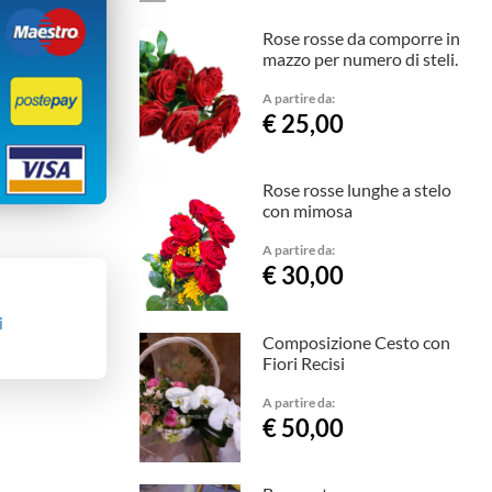
Rose rosse da comporre in
mazzo per numero di steli.
A partire da:
€ 25,00
Rose rosse lunghe a stelo
con mimosa
A partire da:
€ 30,00
i
Composizione Cesto con
Fiori Recisi
A partire da:
€ 50,00